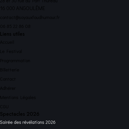
28 et 30 rue du Port Thureau
16 000 ANGOULÊME
contact@soyauxfoudhumour.fr
06 85 22 86 08
Liens utiles
Accueil
Le Festival
Programmation
Billetterie
Contact
Adhérer
Mentions Légales
CGU
Spectacles 2026
Soirée des révélations 2026