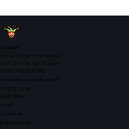
Contact
Festival Soyaux Fou d’Humour —
28 et 30 rue du Port Thureau
16 000 ANGOULÊME
contact@soyauxfoudhumour.fr
06 85 22 86 08
Liens utiles
Accueil
Le Festival
Programmation