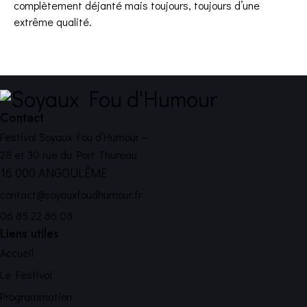
complètement déjanté mais toujours, toujours d’une
extrême qualité.
Contact
Festival Soyaux Fou d’Humour —
28 et 30 rue du Port Thureau
16 000 ANGOULÊME
contact@soyauxfoudhumour.fr
06 85 22 86 08
Liens utiles
Accueil
Le Festival
Programmation