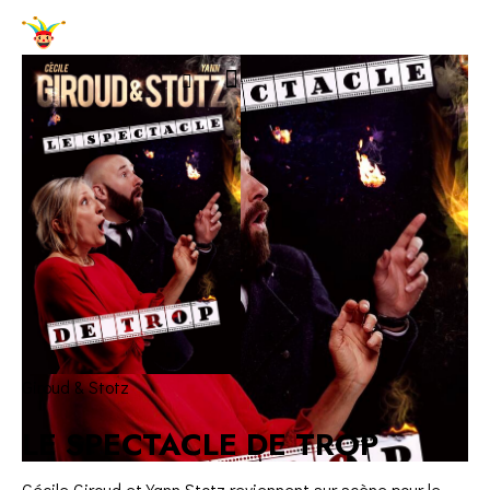
Giroud & Stotz
LE SPECTACLE DE TROP
Cécile Giroud et Yann Stotz reviennent sur scène pour le