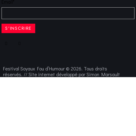
Email*
Festival Soyaux Fou d’Humour © 2026. Tous droits
réservés. // Site internet développé par
Simon Marsault
Maintenance de la billetterie
Suite à un engouement sans
précédent sur certaines soirées de l'édition 2026, la billetterie
est temporairement indisponible. Merci de votre compréhension.
L'équipe du Festival