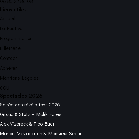
06 85 22 86 08
Liens utiles
Accueil
Le Festival
Programmation
Billetterie
Contact
Adhérer
Mentions Légales
CGU
Spectacles 2026
Soirée des révélations 2026
Giroud & Stotz – Malik Fares
Alex Vizoreck & Tibo Buat
Marion Mezadorian & Monsieur Ségur