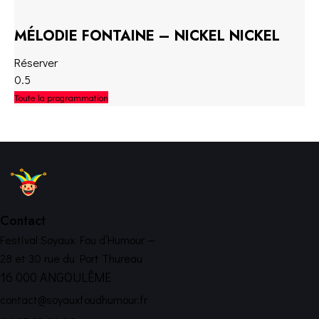
MÉLODIE FONTAINE – NICKEL NICKEL
Réserver
Toute la programmation
Contact
Festival Soyaux Fou d’Humour —
28 et 30 rue du Port Thureau
16 000 ANGOULÊME
contact@soyauxfoudhumour.fr