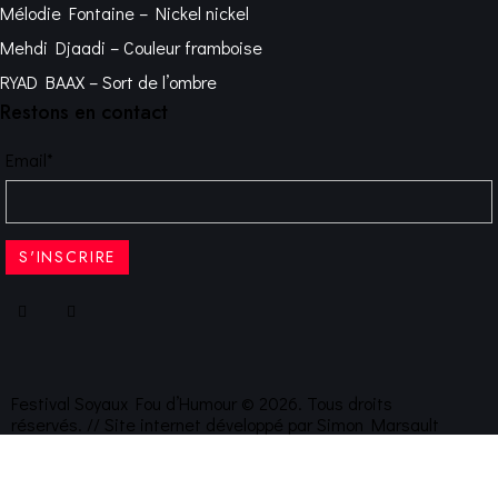
Mélodie Fontaine – Nickel nickel
Mehdi Djaadi – Couleur framboise
RYAD BAAX – Sort de l’ombre
Restons en contact
Email*
Festival Soyaux Fou d’Humour © 2026. Tous droits
réservés. // Site internet développé par
Simon Marsault