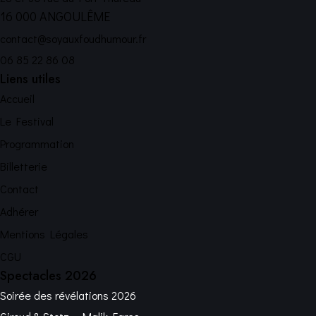
16 000 ANGOULÊME
contact@soyauxfoudhumour.fr
06 85 22 86 08
Liens utiles
Accueil
Le Festival
Programmation
Billetterie
Contact
Adhérer
Mentions Légales
CGU
Spectacles 2026
Soirée des révélations 2026