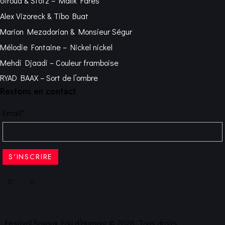
Giroud & Stotz – Malik Fares
Alex Vizoreck & Tibo Buat
Marion Mezadorian & Monsieur Ségur
Mélodie Fontaine – Nickel nickel
Mehdi Djaadi – Couleur framboise
RYAD BAAX – Sort de l’ombre
Restons en contact
Email*
Festival Soyaux Fou d’Humour © 2026. Tous droits