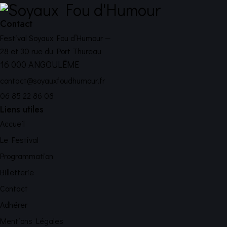
Contact
Festival Soyaux Fou d’Humour —
28 et 30 rue du Port Thureau
16 000 ANGOULÊME
contact@soyauxfoudhumour.fr
06 85 22 86 08
Liens utiles
Accueil
Le Festival
Programmation
Billetterie
Contact
Adhérer
Mentions Légales